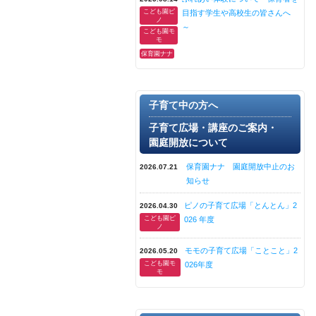
こども園ピ
目指す学生や高校生の皆さんへ
ノ
～
こども園モ
モ
保育園ナナ
子育て中の方へ
子育て広場・講座のご案内・
園庭開放について
保育園ナナ 園庭開放中止のお
2026.07.21
知らせ
ピノの子育て広場「とんとん」2
2026.04.30
こども園ピ
026 年度
ノ
モモの子育て広場「ことこと」2
2026.05.20
こども園モ
026年度
モ