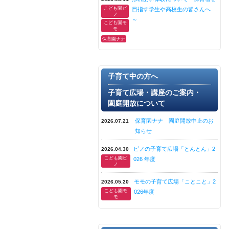
こども園ピ
目指す学生や高校生の皆さんへ
ノ
～
こども園モ
モ
保育園ナナ
子育て中の方へ
子育て広場・講座のご案内・
園庭開放について
保育園ナナ 園庭開放中止のお
2026.07.21
知らせ
ピノの子育て広場「とんとん」2
2026.04.30
こども園ピ
026 年度
ノ
モモの子育て広場「ことこと」2
2026.05.20
こども園モ
026年度
モ