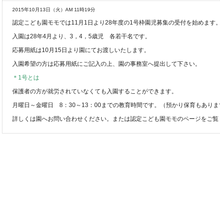
2015年10月13日（火）AM 11時19分
認定こども園モモでは11月1日より28年度の1号枠園児募集の受付を始めます
入園は28年4月より、3，4，5歳児 各若干名です。
応募用紙は10月15日より園にてお渡しいたします。
入園希望の方は応募用紙にご記入の上、園の事務室へ提出して下さい。
＊1号とは
保護者の方が就労されていなくても入園することができます。
月曜日～金曜日 8：30～13：00までの教育時間です。（預かり保育もありま
詳しくは園へお問い合わせください。または認定こども園モモのページをご覧