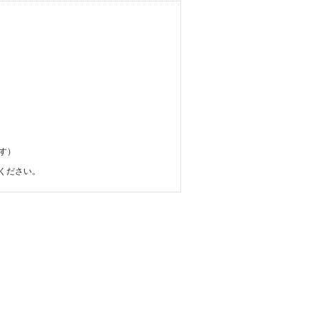
。
す）
ください。