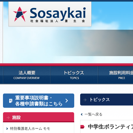
法人概要
トピックス
施設利用料金
重要事項説明書・
トピックス
各種申請書類はこちら
一覧へ戻る
中学生ボランティ
特別養護老人ホーム モモ