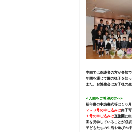
本園では保護者の方が参加で
年間を通じて園の様子を知っ
また、お誕生会はお子様の生
< 入園をご希望の方へ
>
新年度の申請書式等は１０月
２～３号の申し込みは
南子育
１号の申し込みは
直接園に申
園を見学していることが必須
子どもたちの生活や遊びの様