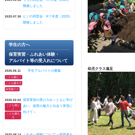
開催しました
ピノの同窓会 R７年度（2025）
2025.07.30
開催しました
学生の方へ
保育実習・ふれあい体験・
アルバイト等の受入れについて
幼児クラス遠足
学生アルバイトの募集
2026.06.11
こども園ピノ
こども園モモ
保育園ナナ
保育実習の受け入れ～ともに学び
2026.02.02
こども園ピ
あい、保育の魅力と出会う実習に
ノ
向けて～
こども園モ
モ
ふれあい体験について～保育者を
2025.08.14