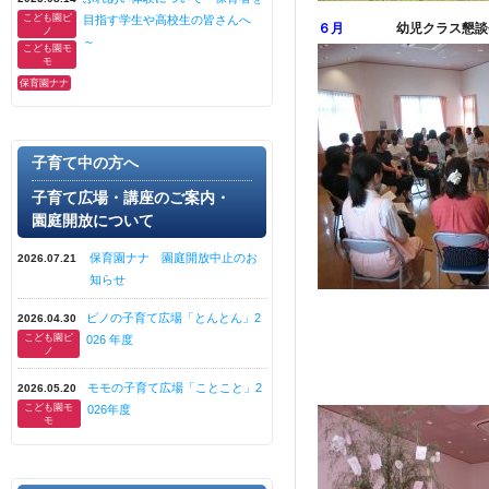
こども園ピ
目指す学生や高校生の皆さんへ
６月
幼児クラス懇談
ノ
～
こども園モ
モ
保育園ナナ
子育て中の方へ
子育て広場・講座のご案内・
園庭開放について
保育園ナナ 園庭開放中止のお
2026.07.21
知らせ
ピノの子育て広場「とんとん」2
2026.04.30
こども園ピ
026 年度
ノ
モモの子育て広場「ことこと」2
2026.05.20
こども園モ
026年度
モ