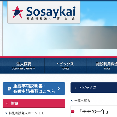
法人概要
トピックス
施設利用料金
重要事項説明書・
トピックス
各種申請書類はこちら
一覧へ戻る
「モモの一年」
特別養護老人ホーム モモ