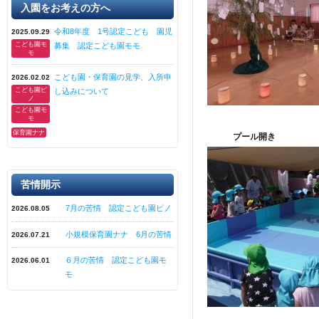
入園をお考えの方へ
令和8年度 1号認定こども 園児
2025.09.29
こども園モ
募集 認定こども園モモ
モ
こども園・保育園の見学、入所申
2026.02.02
こども園ピ
し込みについて
ノ
こども園モ
モ
保育園ナナ
プール開き
苦情開示
7月の苦情 認定こども園ピノ
2026.08.05
小規模保育園ナナ 6月の苦情
2026.07.21
６月の苦情 認定こども園モ
2026.06.01
モ