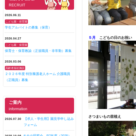
RECRUIT
2026.06.11
こども園・保育園
学生アルバイトの募集（保育）
５月
こどもの日のお祝い
2026.04.27
こども園・保育園
保育士・保育教諭（正規職員・非常勤）募集
2026.03.06
高齢者福祉施設
２０２６年度 特別養護老人ホーム 介護職員
（正職員）募集
ご案内
information
さつまいもの苗植え
【求人・学生用】園見学申し込み
2026.07.30
フォーム
モモの同窓会 R7年度（2025）
2025.10.08