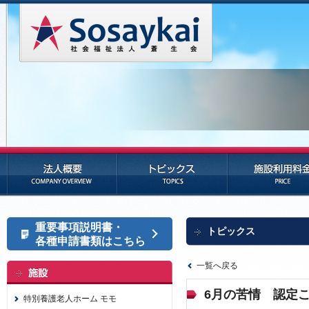
法人概要
トピックス
施設利用料金
重要事項説明書・
トピックス
各種申請書類はこちら
一覧へ戻る
6月の苦情 認定
特別養護老人ホーム モモ