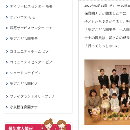
2020年03月31日（火）PM 09時3
デイサービスセンター モモ
保育園ナナが開園した年に、
ケアハウス モモ
子どもたち６名が卒園し、明
居宅サービスセンター モモ
「認定こども園モモ」へ入園
ナナの職員は、皆さんの成長
認定こども園モモ
「行ってらっしゃい♪」
コミュニティホーム ピノ
コミュニティセンター ピノ
ショートステイピノ
認定こども園ピノ
フレイグラントオリーブナナ
小規模保育園ナナ
最新求人情報