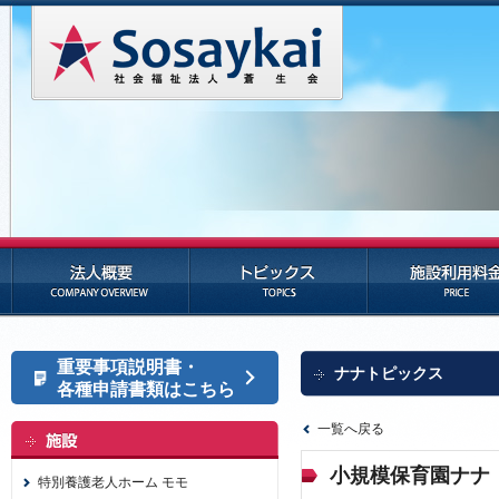
法人概要
トピックス
施設利用料金
重要事項説明書・
ナナトピックス
各種申請書類はこちら
一覧へ戻る
小規模保育園ナナ
特別養護老人ホーム モモ